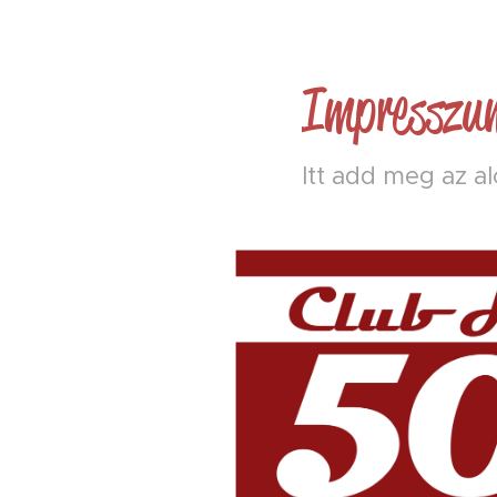
Impresszu
Itt add meg az a