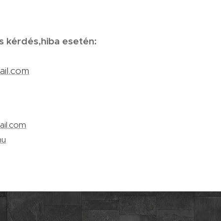
s kérdés,hiba esetén:
il.com
il.com
hu