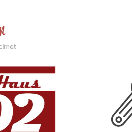
m
lcímet