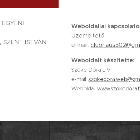
 EGYÉNI
Weboldallal kapcsolato
Üzemeltető:
, SZENT ISTVÁN
e-mail:
clubhaus502@gma
Weboldalt készítette:
Szőke Dóra E.V.
e-mail:
szokedora.web@gma
Weboldal:
www.szokedora.