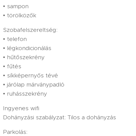
• sampon
• törölközők
Szobafelszereltség:
• telefon
• légkondicionálás
• hűtőszekrény
• fűtés
• síkképernyős tévé
• járólap márványpadló
• ruhásszekrény
Ingyenes wifi
Dohányzási szabályzat: Tilos a dohányzás
Parkolás: