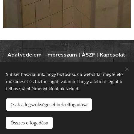
Adatvédelem
|
Impresszum
|
ÁSZF
|
Kapcsolat
Sütiket használunk, hogy biztosítsuk a weboldal megfelelő
működését és biztonságát, valamint hogy a lehető legjobb
© 2019-2020 Minden jog fenntartva. - clubhaus502 | Weboldalt
felhasználói élményt kínáljuk Neked.
készítette: Szőke Dóra
Sütik
Csak a legszükségesebbek elfogadása
Nyelvek
Összes elfogadása
Magyar
English